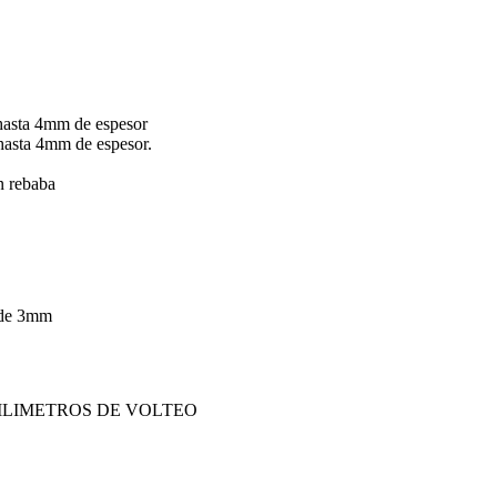
hasta 4mm de espesor
hasta 4mm de espesor.
in rebaba
 de 3mm
ILIMETROS DE VOLTEO