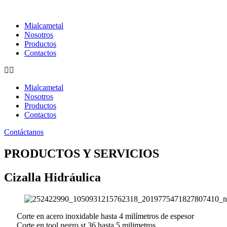
Ir
al
Mialcametal
contenido
Nosotros
Productos
Contactos
Mialcametal
Nosotros
Productos
Contactos
Contáctanos
PRODUCTOS Y SERVICIOS
Cizalla Hidráulica
Corte en acero inoxidable hasta 4 milímetros de espesor
Corte en tool negro st 36 hasta 5 milimetros