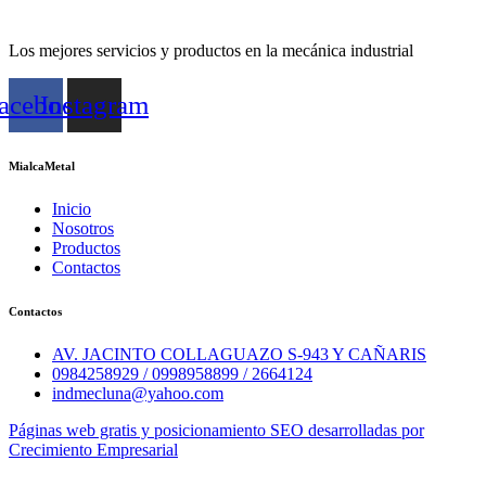
Los mejores servicios y productos en la mecánica industrial
acebook
Instagram
MialcaMetal
Inicio
Nosotros
Productos
Contactos
Contactos
AV. JACINTO COLLAGUAZO S-943 Y CAÑARIS
0984258929 / 0998958899 / 2664124
indmecluna@yahoo.com
Páginas web gratis y posicionamiento SEO desarrolladas por
Crecimiento Empresarial