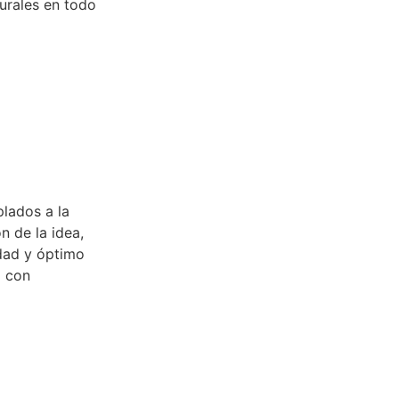
turales en todo
plados a la
n de la idea,
dad y óptimo
a con