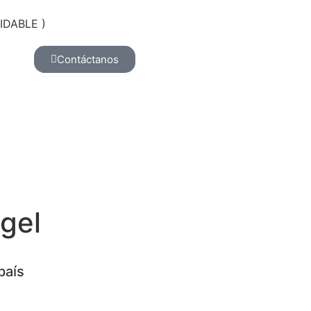
IDABLE )
Contáctanos
gel
país