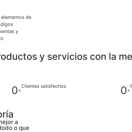
r elementos de
ódigos
mientas y
do
oductos y servicios con la me
Clientes satisfechos
0
0
+
+
ría
mejor a
 todo o que