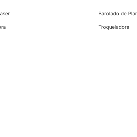
aser
Barolado de Pla
ora
Troqueladora