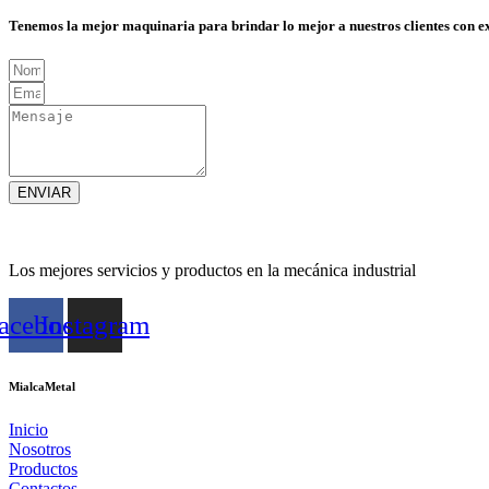
Tenemos la mejor maquinaria para brindar lo mejor a nuestros clientes con e
ENVIAR
Los mejores servicios y productos en la mecánica industrial
acebook
Instagram
MialcaMetal
Inicio
Nosotros
Productos
Contactos