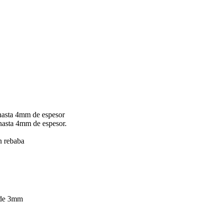
hasta 4mm de espesor
hasta 4mm de espesor.
in rebaba
 de 3mm