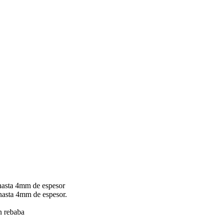
hasta 4mm de espesor
hasta 4mm de espesor.
in rebaba