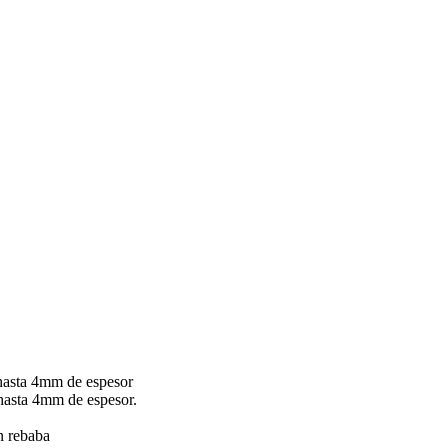
hasta 4mm de espesor
hasta 4mm de espesor.
in rebaba