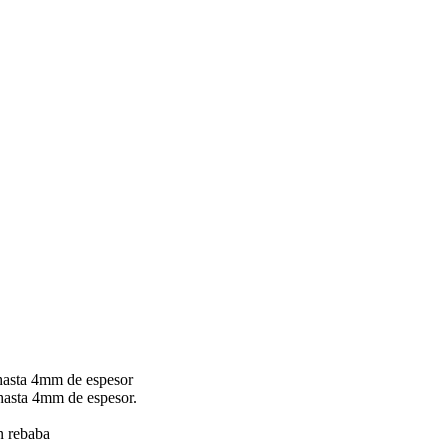
hasta 4mm de espesor
hasta 4mm de espesor.
in rebaba