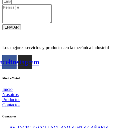
ENVIAR
Los mejores servicios y productos en la mecánica industrial
acebook
Instagram
MialcaMetal
Inicio
Nosotros
Productos
Contactos
Contactos
AV. JACINTO COLLAGUAZO S-943 Y CAÑARIS