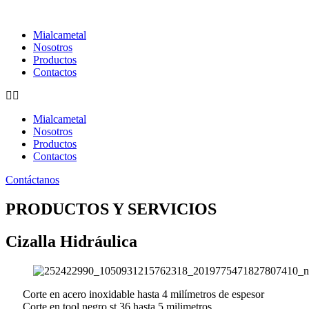
Ir
al
Mialcametal
contenido
Nosotros
Productos
Contactos
Mialcametal
Nosotros
Productos
Contactos
Contáctanos
PRODUCTOS Y SERVICIOS
Cizalla Hidráulica
Corte en acero inoxidable hasta 4 milímetros de espesor
Corte en tool negro st 36 hasta 5 milimetros