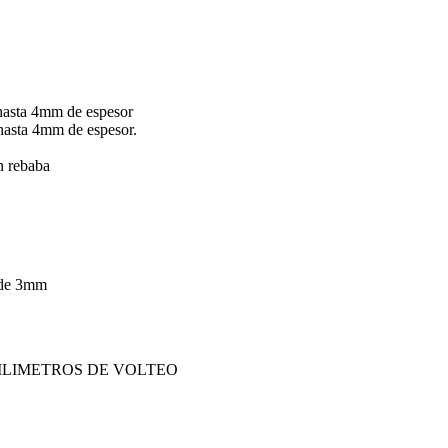
hasta 4mm de espesor
hasta 4mm de espesor.
in rebaba
 de 3mm
ILIMETROS DE VOLTEO