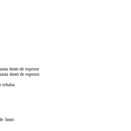
hasta 4mm de espesor
hasta 4mm de espesor.
in rebaba
 de 3mm