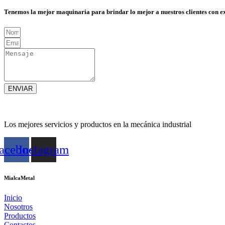
Tenemos la mejor maquinaria para brindar lo mejor a nuestros clientes con e
ENVIAR
Los mejores servicios y productos en la mecánica industrial
acebook
Instagram
MialcaMetal
Inicio
Nosotros
Productos
Contactos