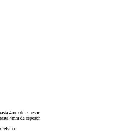
hasta 4mm de espesor
hasta 4mm de espesor.
in rebaba