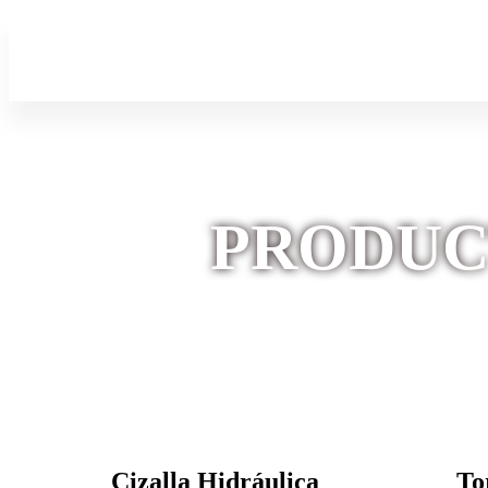
PRODUC
Cizalla Hidráulica
To