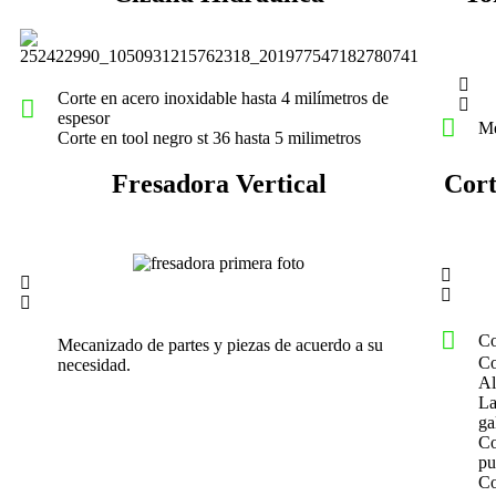
Corte en acero inoxidable hasta 4 milímetros de
espesor
Me
Corte en tool negro st 36 hasta 5 milimetros
Fresadora Vertical
Cort
Co
Mecanizado de partes y piezas de acuerdo a su
Co
necesidad.
Al
La
ga
Co
pu
Co