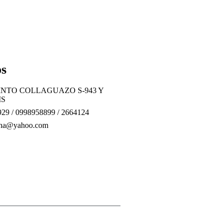
os
CINTO COLLAGUAZO S-943 Y
IS
29 / 0998958899 / 2664124
una@yahoo.com