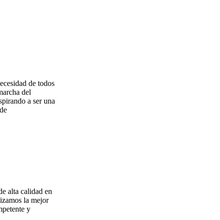
necesidad de todos
 marcha del
pirando a ser una
 de
de alta calidad en
lizamos la mejor
mpetente y