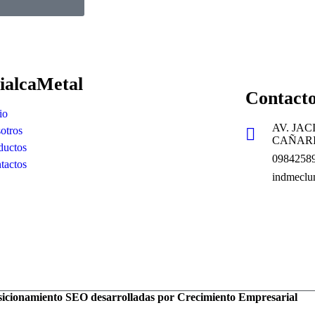
ialcaMetal
Contact
io
AV. JA
otros
CAÑAR
ductos
09842589
tactos
indmecl
osicionamiento SEO desarrolladas por Crecimiento Empresarial