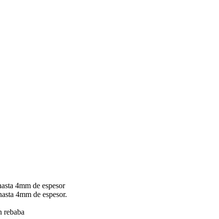
hasta 4mm de espesor
hasta 4mm de espesor.
in rebaba