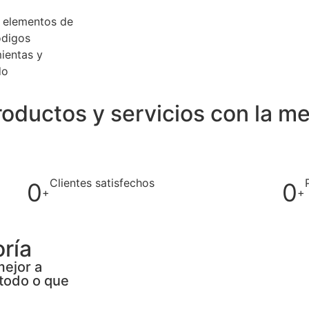
r elementos de
ódigos
mientas y
do
oductos y servicios con la me
Clientes satisfechos
0
0
+
+
ría
mejor a
 todo o que