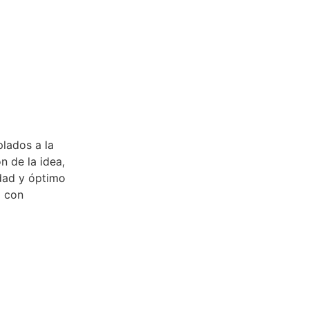
plados a la
n de la idea,
dad y óptimo
a con