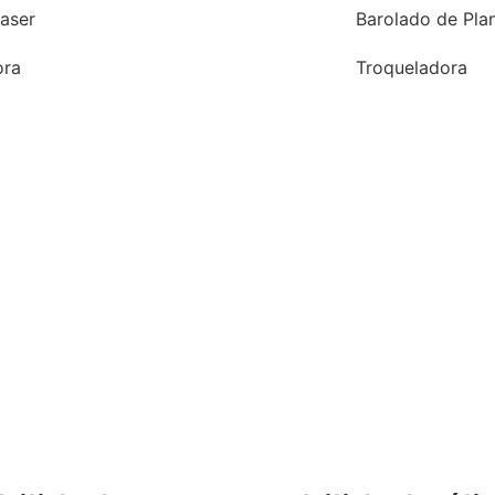
aser
Barolado de Pla
ora
Troqueladora