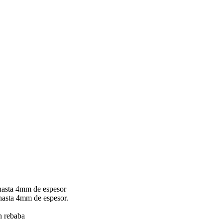
hasta 4mm de espesor
hasta 4mm de espesor.
in rebaba